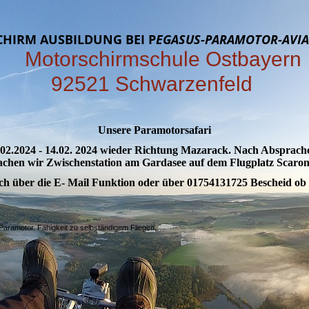
HIRM AUSBILDUNG BEI P
EGASUS-PARAMOTOR-AVI
torschirmschule Ostbay
92521 Schwarzenfeld
Unsere Paramotorsafari
02.2024 - 14.02. 2024 wieder Richtung Mazarack. Nach Absprach
chen wir Zwischenstation am Gardasee auf dem Flugplatz Scaro
ch über die E- Mail Funktion oder über 01754131725 Bescheid ob 
Paramotor. Fähigkeit zu selbständigem Fliegen.