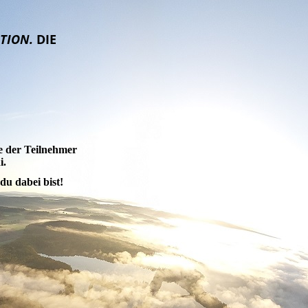
ATION.
DIE
ern
e der Teilnehmer
ni.
du dabei bist!