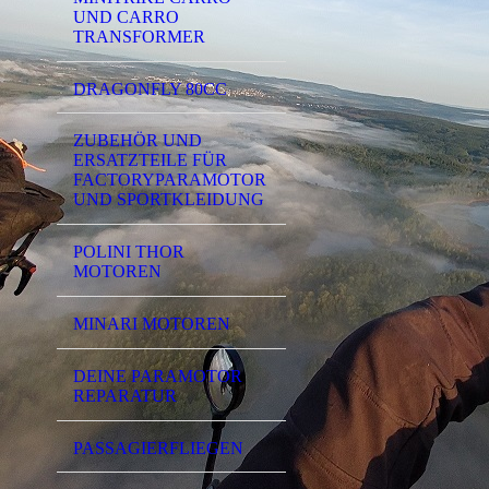
UND CARRO
TRANSFORMER
DRAGONFLY 80CC
ZUBEHÖR UND
ERSATZTEILE FÜR
FACTORYPARAMOTOR
UND SPORTKLEIDUNG
POLINI THOR
MOTOREN
MINARI MOTOREN
DEINE PARAMOTOR
REPARATUR
PASSAGIERFLIEGEN