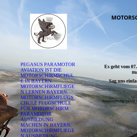
MOTORSC
Mo
PEGASUS PARAMOTOR
Es geht vom 07.
AVIATION IST DIE
ma
MOTORSCHIRMSCHUL
E IN BAYERN.
Sag uns einfa
MOTORSCHIRMFLIEGE
N LERNEN BAYERN.
MOTORSCHIRMFLUGS
Voraussetzung: Lizenz 
CHULE FLUGSCHULE
FÜR MOTORSCHIRM
PARAMOTOR
AUSBILDUNG
MACHEN IN BAYERN.
MOTORSCHIRMFLIEGE
N AUSBILDUNG