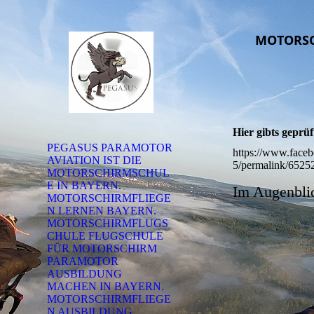
MOTORSC
Mo
Hier gibts geprü
PEGASUS PARAMOTOR
https://www.face
AVIATION IST DIE
5/permalink/652
MOTORSCHIRMSCHUL
E IN BAYERN.
Im Augenblic
MOTORSCHIRMFLIEGE
N LERNEN BAYERN.
MOTORSCHIRMFLUGS
CHULE FLUGSCHULE
FÜR MOTORSCHIRM
PARAMOTOR
AUSBILDUNG
MACHEN IN BAYERN.
MOTORSCHIRMFLIEGE
N AUSBILDUNG