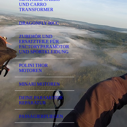
UND CARRO
TRANSFORMER
DRAGONFLY 80CC
ZUBEHÖR UND
ERSATZTEILE FÜR
FACTORYPARAMOTOR
UND SPORTKLEIDUNG
POLINI THOR
MOTOREN
MINARI MOTOREN
DEINE PARAMOTOR
REPARATUR
PASSAGIERFLIEGEN