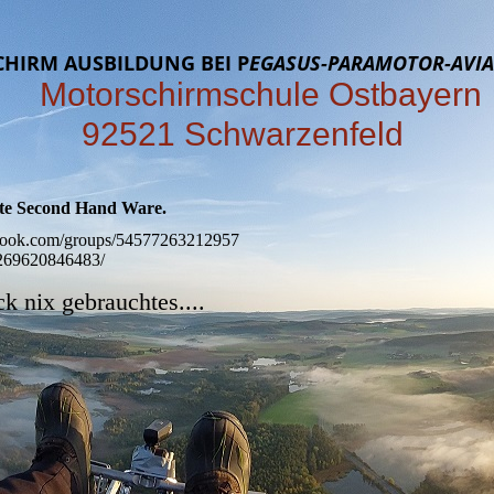
HIRM AUSBILDUNG BEI P
EGASUS-PARAMOTOR-AVI
torschirmschule Ostbay
92521 Schwarzenfeld
fte Second Hand Ware.
book.com/groups/54577263212957
5269620846483/
k nix gebrauchtes....