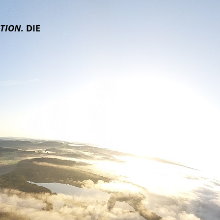
ATION.
DIE
ern