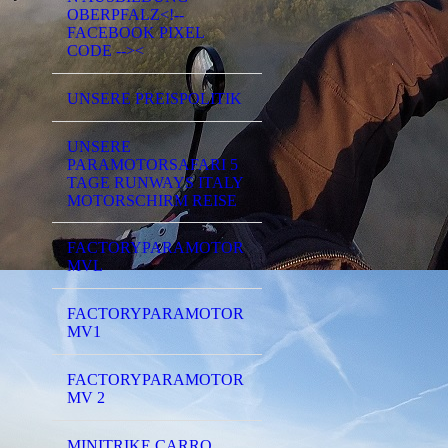
OBERPFALZ<!--
FACEBOOK PIXEL
CODE --><
UNSERE PREISPOLITIK
UNSERE
PARAMOTORSAFARI 5
TAGE RUNWAYS ITALY
MOTORSCHIRM REISE
FACTORYPARAMOTOR
MVL
FACTORYPARAMOTOR
MV1
FACTORYPARAMOTOR
MV 2
MINITRIKE CARRO