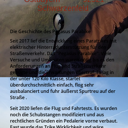
Schwarzenfeld
Die Geschichte des Pegasus Parabike
Seit 2017 lief die Entwicklung eines Paratrikes mit
elektrischer Hinterradunterstützung für den
Straßenverkehr. Das "Pegasus Parabike". Viele
Versuche und Umbauten waren nötig bis es den
Anforderungen an Flug und Straßenverkehr
genügte und die Erwartungen übertraf. Es lag in
der unter 120 Kilo Klasse, startet
überdurchschnittlich einfach, flog sehr
ausbalanciert und fuhr äußerst Spurtreu auf der
Straße .
Seit 2020 liefen die Flug und Fahrtests. Es wurden
noch die Schubstangen modifiziert und aus
rechtlichen Gründen ein Pedalerie vorne verbaut.
Fast wurde das Trike Wirklichkeit und wäre