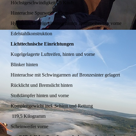
Höchstgeschwindigkeit 25 Km/h
Hinterachse Spurweite 165cm
Hydraulische Felgenbremse hinten Trommelbremse vorne
Edelstahlkonstruktion
Lichttechnische Einrichtungen
Kugelgelagerte Luftreifen, hinten und vorne
Blinker hinten
Hinterachse mit Schwingarmen auf Bronzesinter gelagert
Rücklicht und Bremslicht hinten
Stoßdämpfer hinten und vorne
Komplettgewicht incl. Schirm und Rettung
119,5 Kilogramm
Scheinwerfer vorne