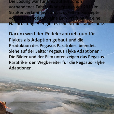
Die Lösung war für uns, auf ein schon
vorhandenes Fahrradkonzept das vor 2018 im
Straßenverkehr lief zurückzugreifen. Konzepte
vor 2018 benötigen keine EMV Prüfung für eine
Nachrüstung! Hier gibt es eine Art bestandschutz.
Darum wird der Pedelecantrieb nun für
Flykes als Adaption gebaut
und die
Produktion des Pegasus Paratrikes beendet.
Siehe auf der Seite: "Pegasus Flyke Adaptionen."
Die Bilder und der Film unten zeigen das Pegasus
Paratrike- den Wegbereiter für die Pegasus- Flyke
Adaptionen.