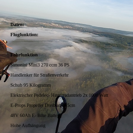
Daten:
Flugfunktion:
Fahrfunktion
Simonini Mini3 270 ccm 36 PS
Handlenker für Straßenverkehr
Schub 95 Kilogramm
Elektrischer Pedelec- Hinterradantrieb 2x 1000 Watt
E-Props Propeller Dreiblatt 145cm
48V 60Ah E- Bike Batterie
Hohe Aufhängung