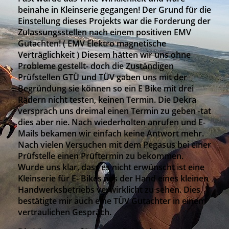
beinahe in Kleinserie gegangen! Der Grund für die
Einstellung dieses Projekts war die Forderung der
Zulassungsstellen nach einem positiven EMV
Gutachten! ( EMV Elektro magnetische
Verträglichkeit ) Diesem hätten wir uns ohne
Probleme gestellt- doch die Zuständigen
Prüfstellen GTÜ und TÜV gaben uns mit der
Begründung sie können so ein E Bike mit drei
Rädern nicht testen, keinen Termin. Die Dekra
versprach uns dreimal einen Termin zu geben -tat
dies aber nie. Nach wiederholten anrufen und E-
Mails bekamen wir einfach keine Antwort mehr.
Nach vielen Versuchen mit dem Pegasus bei einer
Prüfstelle einen Prüftermin zu bekommen.
Wurde uns klar, dass es nicht erwünscht ist eine
Kleinserie für E- Bikes aus der Hand eines kleinen
Handwerksbetriebs verwirklicht zu sehen. Dies
bestätigte mir auch eine TÜV Gutachter in einem
vertraulichen Gespräch.