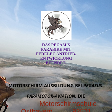
DAS PEGASUS
PARABIKE MIT
PEDELEC ANTRIEB.
ENTWICKLUNG
BEENDET.
MOTORSCHIRM AUSBILDUNG BEI P
EGASUS-
PARAMOTOR-AVIATION.
DIE
Motorschirmschule
Ostbayern 92521